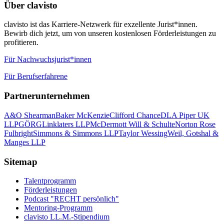
Über clavisto
clavisto ist das Karriere-Netzwerk für exzellente Jurist*innen.
Bewirb dich jetzt, um von unseren kostenlosen Förderleistungen zu
profitieren.
Für Nachwuchsjurist*innen
Für Berufserfahrene
Partnerunternehmen
A&O Shearman
Baker McKenzie
Clifford Chance
DLA Piper UK
LLP
GÖRG
Linklaters LLP
McDermott Will & Schulte
Norton Rose
Fulbright
Simmons & Simmons LLP
Taylor Wessing
Weil, Gotshal &
Manges LLP
Sitemap
Talentprogramm
Förderleistungen
Podcast "RECHT persönlich"
Mentoring-Programm
clavisto LL.M.-Stipendium