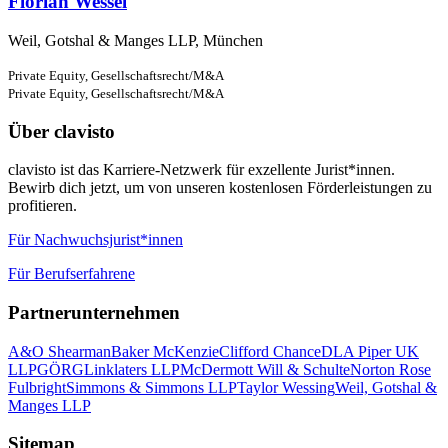
Florian Wessel
Weil, Gotshal & Manges LLP, München
Private Equity,
Gesellschaftsrecht/M&A
Private Equity,
Gesellschaftsrecht/M&A
Über clavisto
clavisto ist das Karriere-Netzwerk für exzellente Jurist*innen.
Bewirb dich jetzt, um von unseren kostenlosen Förderleistungen zu
profitieren.
Für Nachwuchsjurist*innen
Für Berufserfahrene
Partnerunternehmen
A&O Shearman
Baker McKenzie
Clifford Chance
DLA Piper UK
LLP
GÖRG
Linklaters LLP
McDermott Will & Schulte
Norton Rose
Fulbright
Simmons & Simmons LLP
Taylor Wessing
Weil, Gotshal &
Manges LLP
Sitemap