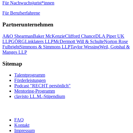
Für Nachwuchsjurist*innen
Für Berufserfahrene
Partnerunternehmen
A&O Shearman
Baker McKenzie
Clifford Chance
DLA Piper UK
LLP
GÖRG
Linklaters LLP
McDermott Will & Schulte
Norton Rose
Fulbright
Simmons & Simmons LLP
Taylor Wessing
Weil, Gotshal &
Manges LLP
Sitemap
Talentprogramm
Förderleistungen
Podcast "RECHT persönlich"
Mentoring-Programm
clavisto LL.M.-Stipendium
FAQ
Kontakt
Impressum