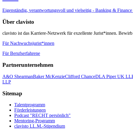
Eigenständig, verantwortungsvoll und vielseitig - Banking & Finan
Über clavisto
clavisto ist das Karriere-Netzwerk für exzellente Jurist*innen. Bewirb
Für Nachwuchsjurist*innen
Für Berufserfahrene
Partnerunternehmen
A&O Shearman
Baker McKenzie
Clifford Chance
DLA Piper UK LL
LLP
Sitemap
Talentprogramm
Förderleistungen
Podcast "RECHT persönlich"
Mentoring-Programm
clavisto LL.M.-Stipendium