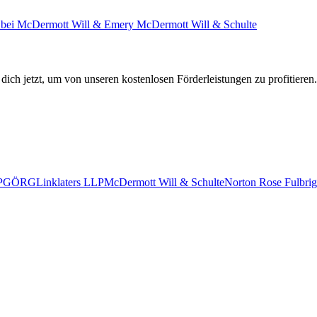
ce bei McDermott Will & Emery
McDermott Will & Schulte
 dich jetzt, um von unseren kostenlosen Förderleistungen zu profitieren.
P
GÖRG
Linklaters LLP
McDermott Will & Schulte
Norton Rose Fulbrig