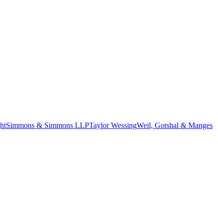
ht
Simmons & Simmons LLP
Taylor Wessing
Weil, Gotshal & Manges