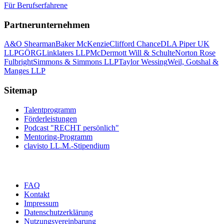
Für Berufserfahrene
Partnerunternehmen
A&O Shearman
Baker McKenzie
Clifford Chance
DLA Piper UK
LLP
GÖRG
Linklaters LLP
McDermott Will & Schulte
Norton Rose
Fulbright
Simmons & Simmons LLP
Taylor Wessing
Weil, Gotshal &
Manges LLP
Sitemap
Talentprogramm
Förderleistungen
Podcast "RECHT persönlich"
Mentoring-Programm
clavisto LL.M.-Stipendium
FAQ
Kontakt
Impressum
Datenschutzerklärung
Nutzungsvereinbarung