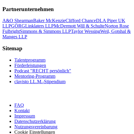
Partnerunternehmen
A&O Shearman
Baker McKenzie
Clifford Chance
DLA Piper UK
LLP
GÖRG
Linklaters LLP
McDermott Will & Schulte
Norton Rose
Fulbright
Simmons & Simmons LLP
Taylor Wessing
Weil, Gotshal &
Manges LLP
Sitemap
Talentprogramm
Förderleistungen
Podcast "RECHT persönlich"
Mentoring-Programm
clavisto LL.M.-Stipendium
FAQ
Kontakt
Impressum
Datenschutzerklärung
Nutzungsvereinbarung
Cookie Einstellungen