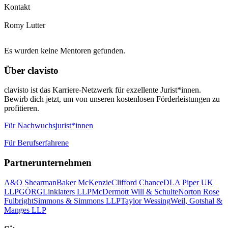
Kontakt
Romy Lutter
Es wurden keine Mentoren gefunden.
Über clavisto
clavisto ist das Karriere-Netzwerk für exzellente Jurist*innen.
Bewirb dich jetzt, um von unseren kostenlosen Förderleistungen zu
profitieren.
Für Nachwuchsjurist*innen
Für Berufserfahrene
Partnerunternehmen
A&O Shearman
Baker McKenzie
Clifford Chance
DLA Piper UK
LLP
GÖRG
Linklaters LLP
McDermott Will & Schulte
Norton Rose
Fulbright
Simmons & Simmons LLP
Taylor Wessing
Weil, Gotshal &
Manges LLP