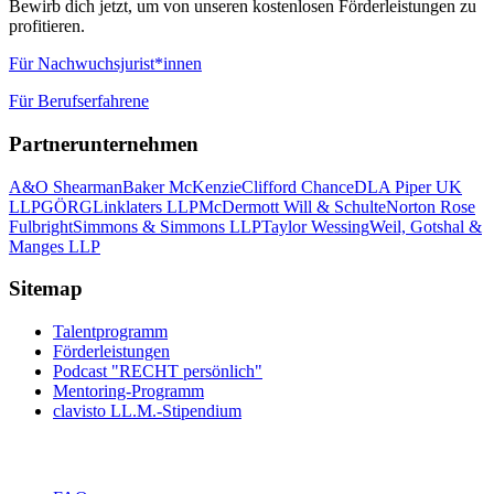
Bewirb dich jetzt, um von unseren kostenlosen Förderleistungen zu
profitieren.
Für Nachwuchsjurist*innen
Für Berufserfahrene
Partnerunternehmen
A&O Shearman
Baker McKenzie
Clifford Chance
DLA Piper UK
LLP
GÖRG
Linklaters LLP
McDermott Will & Schulte
Norton Rose
Fulbright
Simmons & Simmons LLP
Taylor Wessing
Weil, Gotshal &
Manges LLP
Sitemap
Talentprogramm
Förderleistungen
Podcast "RECHT persönlich"
Mentoring-Programm
clavisto LL.M.-Stipendium