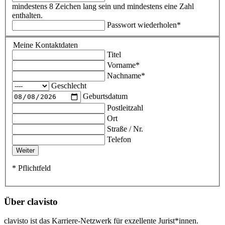
mindestens 8 Zeichen lang sein und mindestens eine Zahl
enthalten.
Passwort wiederholen*
Meine Kontaktdaten
Titel
Vorname
*
Nachname
*
Geschlecht
Geburtsdatum
Postleitzahl
Ort
Straße / Nr.
Telefon
* Pflichtfeld
Über clavisto
clavisto ist das Karriere-Netzwerk für exzellente Jurist*innen.