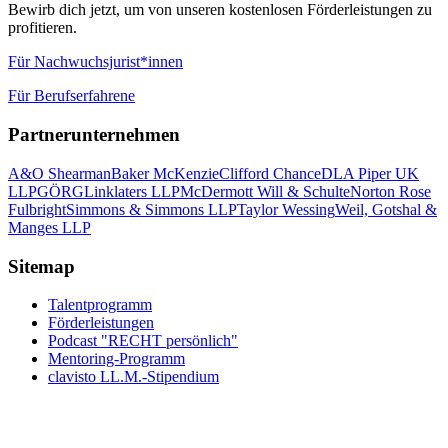
Bewirb dich jetzt, um von unseren kostenlosen Förderleistungen zu
profitieren.
Für Nachwuchsjurist*innen
Für Berufserfahrene
Partnerunternehmen
A&O Shearman
Baker McKenzie
Clifford Chance
DLA Piper UK
LLP
GÖRG
Linklaters LLP
McDermott Will & Schulte
Norton Rose
Fulbright
Simmons & Simmons LLP
Taylor Wessing
Weil, Gotshal &
Manges LLP
Sitemap
Talentprogramm
Förderleistungen
Podcast "RECHT persönlich"
Mentoring-Programm
clavisto LL.M.-Stipendium