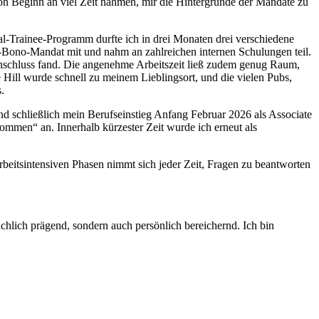
n Beginn an viel Zeit nahmen, mir die Hintergründe der Mandate zu
l‑Trainee‑Programm durfte ich in drei Monaten drei verschiedene
o‑Bono‑Mandat mit und nahm an zahlreichen internen Schulungen teil.
t Anschluss fand. Die angenehme Arbeitszeit ließ zudem genug Raum,
Hill wurde schnell zu meinem Lieblingsort, und die vielen Pubs,
.
d schließlich mein Berufseinstieg Anfang Februar 2026 als Associate
ommen“ an. Innerhalb kürzester Zeit wurde ich erneut als
arbeitsintensiven Phasen nimmt sich jeder Zeit, Fragen zu beantworten
lich prägend, sondern auch persönlich bereichernd. Ich bin