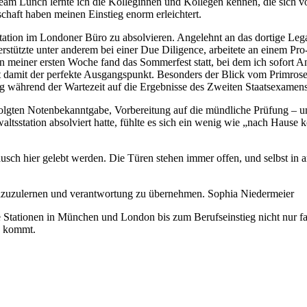
m Lunch lernte ich die Kolleginnen und Kollegen kennen, die sich vo
schaft haben meinen Einstieg enorm erleichtert.
tation im Londoner Büro zu absolvieren. Angelehnt an das dortige Lega
stützte unter anderem bei einer Due Diligence, arbeitete an einem Pr
h in meiner ersten Woche fand das Sommerfest statt, bei dem ich sofor
 damit der perfekte Ausgangspunkt. Besonders der Blick vom Primrose 
 während der Wartezeit auf die Ergebnisse des Zweiten Staatsexamens
olgten Notenbekanntgabe, Vorbereitung auf die mündliche Prüfung – un
station absolviert hatte, fühlte es sich ein wenig wie „nach Hause k
ausch hier gelebt werden. Die Türen stehen immer offen, und selbst in 
l dazuzulernen und verantwortung zu übernehmen. Sophia Niedermeier
ationen in München und London bis zum Berufseinstieg nicht nur fach
ch kommt.