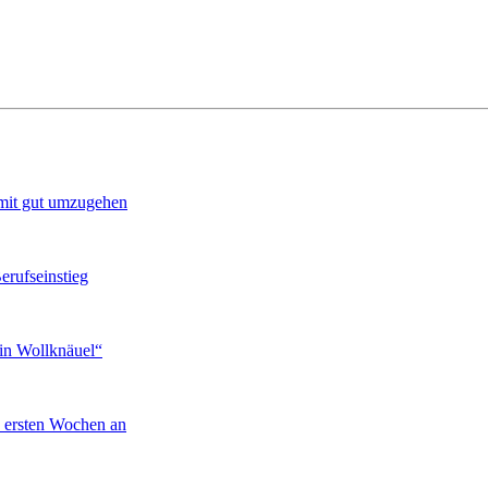
amit gut umzugehen
erufseinstieg
ein Wollknäuel“
n ersten Wochen an