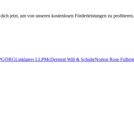
 dich jetzt, um von unseren kostenlosen Förderleistungen zu profitieren.
P
GÖRG
Linklaters LLP
McDermott Will & Schulte
Norton Rose Fulbrig