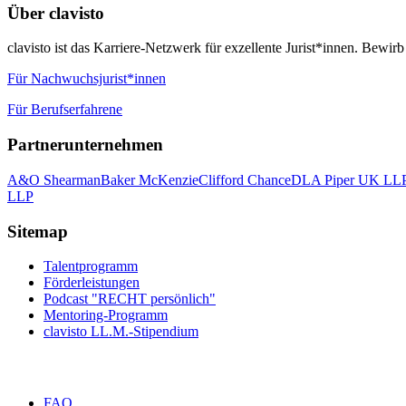
Über clavisto
clavisto ist das Karriere-Netzwerk für exzellente Jurist*innen. Bewirb
Für Nachwuchsjurist*innen
Für Berufserfahrene
Partnerunternehmen
A&O Shearman
Baker McKenzie
Clifford Chance
DLA Piper UK LL
LLP
Sitemap
Talentprogramm
Förderleistungen
Podcast "RECHT persönlich"
Mentoring-Programm
clavisto LL.M.-Stipendium
FAQ