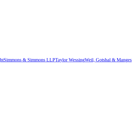
ht
Simmons & Simmons LLP
Taylor Wessing
Weil, Gotshal & Manges