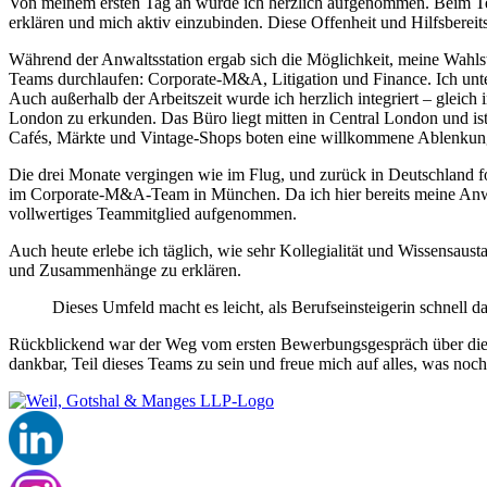
Von meinem ersten Tag an wurde ich herzlich aufgenommen. Beim Tea
erklären und mich aktiv einzubinden. Diese Offenheit und Hilfsbereit
Während der Anwaltsstation ergab sich die Möglichkeit, meine Wahls
Teams durchlaufen: Corporate-M&A, Litigation und Finance. Ich unter
Auch außerhalb der Arbeitszeit wurde ich herzlich integriert – gleic
London zu erkunden. Das Büro liegt mitten in Central London und ist
Cafés, Märkte und Vintage‑Shops boten eine willkommene Ablenkung
Die drei Monate vergingen wie im Flug, und zurück in Deutschland f
im Corporate‑M&A‑Team in München. Da ich hier bereits meine Anwalts
vollwertiges Teammitglied aufgenommen.
Auch heute erlebe ich täglich, wie sehr Kollegialität und Wissensaust
und Zusammenhänge zu erklären.
Dieses Umfeld macht es leicht, als Berufseinsteigerin schnel
Rückblickend war der Weg vom ersten Bewerbungsgespräch über die St
dankbar, Teil dieses Teams zu sein und freue mich auf alles, was no