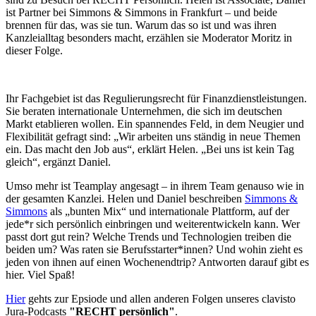
ist Partner bei ⁠Simmons & Simmons⁠ in Frankfurt – und beide
brennen für das, was sie tun. Warum das so ist und was ihren
Kanzleialltag besonders macht, erzählen sie Moderator Moritz in
dieser Folge.
Ihr Fachgebiet ist das Regulierungsrecht für Finanzdienstleistungen.
Sie beraten internationale Unternehmen, die sich im deutschen
Markt etablieren wollen. Ein spannendes Feld, in dem Neugier und
Flexibilität gefragt sind: „Wir arbeiten uns ständig in neue Themen
ein. Das macht den Job aus“, erklärt Helen. „Bei uns ist kein Tag
gleich“, ergänzt Daniel.
Umso mehr ist Teamplay angesagt – in ihrem Team genauso wie in
der gesamten Kanzlei. Helen und Daniel beschreiben
Simmons &
Simmons
als „bunten Mix“ und internationale Plattform, auf der
jede*r sich persönlich einbringen und weiterentwickeln kann. Wer
passt dort gut rein? Welche Trends und Technologien treiben die
beiden um? Was raten sie Berufsstarter*innen? Und wohin zieht es
jeden von ihnen auf einen Wochenendtrip? Antworten darauf gibt es
hier. Viel Spaß!
Hier
gehts zur Epsiode und allen anderen Folgen unseres clavisto
Jura-Podcasts
"RECHT persönlich"
.