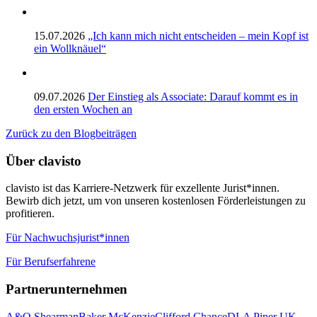
15.07.2026
„Ich kann mich nicht entscheiden – mein Kopf ist
ein Wollknäuel“
09.07.2026
Der Einstieg als Associate: Darauf kommt es in
den ersten Wochen an
Zurück zu den Blogbeiträgen
Über clavisto
clavisto ist das Karriere-Netzwerk für exzellente Jurist*innen.
Bewirb dich jetzt, um von unseren kostenlosen Förderleistungen zu
profitieren.
Für Nachwuchsjurist*innen
Für Berufserfahrene
Partnerunternehmen
A&O Shearman
Baker McKenzie
Clifford Chance
DLA Piper UK