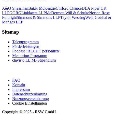
A&O Shearman
Baker McKenzie
Clifford Chance
DLA Piper UK
LLP
GÖRG
Linklaters LLP
McDermott Will & Schulte
Norton Rose
Fulbright
Simmons & Simmons LLP
Taylor Wessing
Weil, Gotshal &
Manges LLP
Sitemap
Talentprogramm
Förderleistungen
Podcast "RECHT persönlich"
Mentoring-Programm
clavisto LL.M.-Stipendium
FAQ
Kontakt
Impressum
Datenschutzerklärung
Nutzungsvereinbarung
Cookie Einstellungen
Copyright © 2025 - RSW GmbH