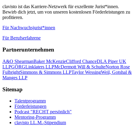
clavisto ist das Karriere-Netzwerk für exzellente Jurist*innen.
Bewirb dich jetzt, um von unseren kostenlosen Förderleistungen zu
profitieren.
Für Nachwuchsjurist*innen
Für Berufserfahrene
Partnerunternehmen
A&O Shearman
Baker McKenzie
Clifford Chance
DLA Piper UK
LLP
GÖRG
Linklaters LLP
McDermott Will & Schulte
Norton Rose
Fulbright
Simmons & Simmons LLP
Taylor Wessing
Weil, Gotshal &
Manges LLP
Sitemap
Talentprogramm
Förderleistungen
Podcast "RECHT persönlich"
Mentoring-Programm
clavisto LL.M.-Stipendium