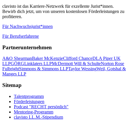
clavisto ist das Karriere-Netzwerk für exzellente Jurist*innen.
Bewirb dich jetzt, um von unseren kostenlosen Förderleistungen zu
profitieren.
Für Nachwuchsjurist*innen
Für Berufserfahrene
Partnerunternehmen
A&O Shearman
Baker McKenzie
Clifford Chance
DLA Piper UK
LLP
GÖRG
Linklaters LLP
McDermott Will & Schulte
Norton Rose
Fulbright
Simmons & Simmons LLP
Taylor Wessing
Weil, Gotshal &
Manges LLP
Sitemap
Talentprogramm
Förderleistungen
Podcast "RECHT persönlich"
Mentoring-Programm
clavisto LL.M.-Stipendium