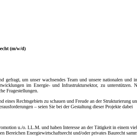
recht (m/w/d)
sind gefragt, um unser wachsendes Team und unsere nationalen und in
twicklungen im Energie- und Infrastruktursektor, zu unterstützen. 
che Fragestellungen.
nd eines Rechtsgebiets zu schauen und Freude an der Strukturierung u
rausforderungen – seien Sie bei der Gestaltung dieser Projekte dabei
romotion u./o. LL.M. und haben Interesse an der Tätigkeit in einem vi
 den Bereichen Energiewirtschaftsrecht und/oder privates Baurecht sam