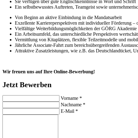
Sie verfügen über gute Englischkenntnisse in Wort und Schrift
Ein selbstbewusstes Auftreten, Teamgeist sowie unternehmeri
Von Beginn an aktive Einbindung in die Mandatsarbeit
Exzellente Karriereperspektiven mit individueller Förderung 
Vielfältige Weiterbildungsmöglichkeiten der GÖRG Akademie i
Ein Arbeitsumfeld, das unterschiedliche Perspektiven wertschätz
Vermittlung von Kitaplätzen, flexible Teilzeitmodelle und mobi
Jährliche Associate-Fahrt zum bereichsübergreifenden Austaus
Attraktive Zusatzleistungen, wie z.B. das Deutschlandticket, U
Wir freuen uns auf Ihre Online-Bewerbung!
Jetzt Bewerben
Vorname
*
Nachname
*
E-Mail
*