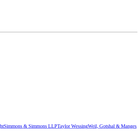
ht
Simmons & Simmons LLP
Taylor Wessing
Weil, Gotshal & Manges