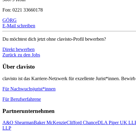
Fon: 0221 33660178
GÖRG
E-Mail schreiben
Du möchtest dich jetzt ohne clavisto-Profil bewerben?
Direkt bewerben
Zurück zu den Jobs
Über clavisto
clavisto ist das Karriere-Netzwerk für exzellente Jurist*innen. Bewirb
Für Nachwuchsjurist*innen
Für Berufserfahrene
Partnerunternehmen
A&O Shearman
Baker McKenzie
Clifford Chance
DLA Piper UK LL
LLP