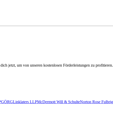
 dich jetzt, um von unseren kostenlosen Förderleistungen zu profitieren.
P
GÖRG
Linklaters LLP
McDermott Will & Schulte
Norton Rose Fulbrig