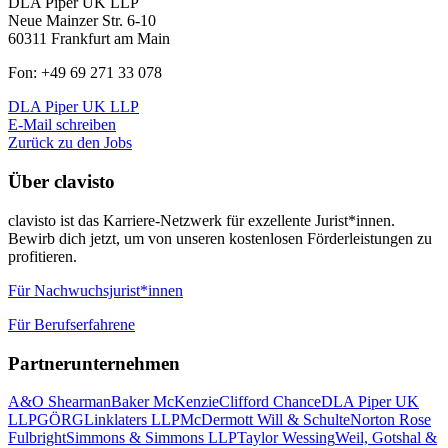
DLA Piper UK LLP
Neue Mainzer Str. 6-10
60311 Frankfurt am Main
Fon: +49 69 271 33 078
DLA Piper UK LLP
E-Mail schreiben
Zurück zu den Jobs
Über clavisto
clavisto ist das Karriere-Netzwerk für exzellente Jurist*innen.
Bewirb dich jetzt, um von unseren kostenlosen Förderleistungen zu
profitieren.
Für Nachwuchsjurist*innen
Für Berufserfahrene
Partnerunternehmen
A&O Shearman
Baker McKenzie
Clifford Chance
DLA Piper UK
LLP
GÖRG
Linklaters LLP
McDermott Will & Schulte
Norton Rose
Fulbright
Simmons & Simmons LLP
Taylor Wessing
Weil, Gotshal &