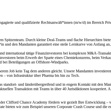
gagierte und qualifizierte Rechtsanwält*innen (m/w/d) im Bereich Priv
nem Spitzenteam. Durch kleine Deal-Teams und flache Hierarchien bie
r*in und den Mandanten garantiert eine steile Lernkurve von Anfang an
und international tätige Finanzinvestoren bei komplexen M&A-Transak
investoren beim Erwerb der Sparte eines Chemiekonzerns, beim Verkau
nd bei Beteiligungen an Offshore-Windparks.
serem Job kein Tag dem anderen gleicht. Unsere Mandanten investieren i
n – von Infrastruktur über Pharma bis hin zu Tech.
das standort- und länderübergreifend und in engem Kontakt mit den Man
r aktuellen Transaktion mit Teams in über 40 Jurisdiktionen kooperiert
er Clifford Chance Academy fördern wir gezielt Ihre Entwicklung – vo
orate bieten wir zum Beispiel unseren Corporate Crash Course und die