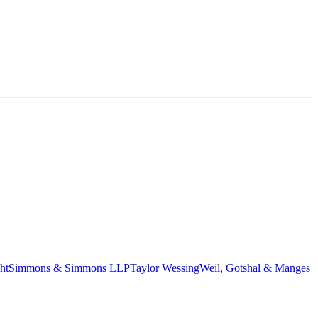
ht
Simmons & Simmons LLP
Taylor Wessing
Weil, Gotshal & Manges