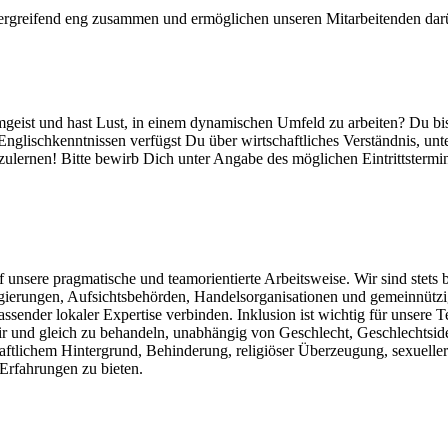
ergreifend eng zusammen und ermöglichen unseren Mitarbeitenden darüb
geist und hast Lust, in einem dynamischen Umfeld zu arbeiten? Du bist 
Englischkenntnissen verfügst Du über wirtschaftliches Verständnis, u
lernen! Bitte bewirb Dich unter Angabe des möglichen Eintrittstermin
 auf unsere pragmatische und teamorientierte Arbeitsweise. Wir sind ste
egierungen, Aufsichtsbehörden, Handelsorganisationen und gemeinnütz
ssender lokaler Expertise verbinden. Inklusion ist wichtig für unsere 
ir und gleich zu behandeln, unabhängig von Geschlecht, Geschlechtside
aftlichem Hintergrund, Behinderung, religiöser Überzeugung, sexueller O
Erfahrungen zu bieten.