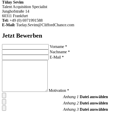
Tülay Sevim
Talent Acquisition Specialist
Junghofstraße 14
60311 Frankfurt
Tel:
+49 (0) 6971991588
E-Mail:
Tuelay.Sevim@CliffordChance.com
Jetzt Bewerben
Vorname
*
Nachname
*
E-Mail
*
Motivation
*
Anhang 1
Datei auswählen
Anhang 2
Datei auswählen
Anhang 3
Datei auswählen