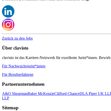
Zurück zu den Jobs
Über clavisto
clavisto ist das Karriere-Netzwerk für exzellente Jurist*innen. Bewirb
Für Nachwuchsjurist*innen
Für Berufserfahrene
Partnerunternehmen
A&O Shearman
Baker McKenzie
Clifford Chance
DLA Piper UK LL
LLP
Sitemap