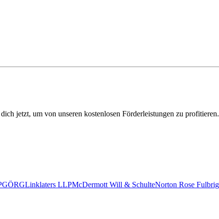
 dich jetzt, um von unseren kostenlosen Förderleistungen zu profitieren.
P
GÖRG
Linklaters LLP
McDermott Will & Schulte
Norton Rose Fulbrig