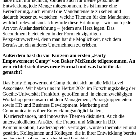
habe nicht nur fachlich, sondern auch für meine persönliche
Entwicklung jede Menge mitgenommen. Es ist immer eine
Bereicherung, auch einmal die Mandantenseite zu sehen und
dadurch besser zu verstehen, welche Themen für den Mandanten
wirklich relevant sind. Ich würde diese Erfahrung – wie auch jede
Art von Auslandserfahrung – jedem ans Herz legen. Das
Secondment bietet einen in der Form einzigartigen
Perspektivwechsel, denn man hat die Möglichkeit, nach dem
Berufsstart ein anderes Unternehmen zu erleben.
Außerdem hast du vor Kurzem am ersten „Early
Empowerment Camp“ von Baker McKenzie teilgenommen. An
wen richtet sich dieses neue Format und was habt ihr da
gemacht?
Das Early Empowerment Camp richtet sich an alle Mid Level
Associates. Wir haben uns im Herbst 2024 im Forschungskolleg der
Goethe-Universität Frankfurt getroffen und in einem zweitägigen
Workshop gemeinsam mit dem Management, Praxisgruppenleitern
sowie HR und Business Development, Marketing and
Communications über Entwicklungsmöglichkeiten,
Karrierechancen, und innovative Themen diskutiert. Auch die
unterschiedlichen Ansätze, die Frauen und Männer in BD,
Kommunikation, Leadership etc. verfolgen, wurden thematisiert und
gestärkt. Kolleginnen und Kollegen, die in ihrer Entwicklung bereits
weiter sind, haben aus erster Hand berichtet.