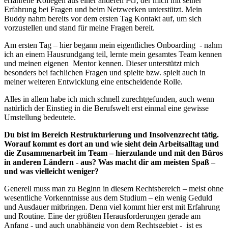
erfahrene Kollegen aus einer anderen PG, der mich mit seiner
Erfahrung bei Fragen und beim Netzwerken unterstützt. Mein
Buddy nahm bereits vor dem ersten Tag Kontakt auf, um sich
vorzustellen und stand für meine Fragen bereit.
Am ersten Tag – hier begann mein eigentliches Onboarding - nahm
ich an einem Hausrundgang teil, lernte mein gesamtes Team kennen
und meinen eigenen Mentor kennen. Dieser unterstützt mich
besonders bei fachlichen Fragen und spielte bzw. spielt auch in
meiner weiteren Entwicklung eine entscheidende Rolle.
Alles in allem habe ich mich schnell zurechtgefunden, auch wenn
natürlich der Einstieg in die Berufswelt erst einmal eine gewisse
Umstellung bedeutete.
Du bist im Bereich Restrukturierung und Insolvenzrecht tätig.
Worauf kommt es dort an und wie sieht dein Arbeitsalltag und
die Zusammenarbeit im Team – hierzulande und mit den Büros
in anderen Ländern - aus? Was macht dir am meisten Spaß –
und was vielleicht weniger?
Generell muss man zu Beginn in diesem Rechtsbereich – meist ohne
wesentliche Vorkenntnisse aus dem Studium – ein wenig Geduld
und Ausdauer mitbringen. Denn viel kommt hier erst mit Erfahrung
und Routine. Eine der größten Herausforderungen gerade am
Anfang - und auch unabhängig von dem Rechtsgebiet - ist es