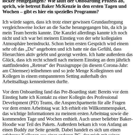
locker reingegangen? Wie läuft der Onboarding Prozess ab,
sprich, wie betreut Baker McKenzie in den ersten Tagen und
Wochen – gibt es hier ein spezielles Programm?
Ich würde sagen, dass ich trotz einer gewissen Grundaufregung
vergleichsweise locker an die Sache herangegangen bin, da ich ja
mein Team bereits kannte. Die Kanzlei allerdings kannte ich noch
nicht und ich war bei meinem Einstieg von der sehr kollegialen
Atmosphäre beeindruckt. Schon beim ersten Gespräch wird einem
sehr oft das „Du“ angeboten und ich hatte nie das Gefühl, dass
Hierarchien aktiv gelebt und gezeigt werden. Ich hatte außerdem das
Glück, dass ich recht schnell nach meinem Einstieg an dem jährlich
stattfindenden „Retreat“ der Praxisgruppe (in diesem Corona-Jahr:
am Chiemsee) teilnehmen und so jede Menge Kolleginnen und
Kollegen in einem entspannteren Setting außerhalb des
Arbeitsalltags kennenlernen durfte.
Vor dem Onboarding fand das Pre-Boarding statt: Bereits vor dem
Einstieg hatte ich Kontakt zu einer Kollegin des Professional
Development (PD) Teams, die Ansprechpartnerin für alle Fragen
vor dem ersten Arbeitstag war. Ich erhielt ein Willkommenspaket,
das wichtige Informationen zu meinem ersten Arbeitstag sowie die
kommenden Tage und Wochen enthielt. Auch unser beliebter Baker-
Hoodie war Teil des Pakets. Außerdem bekam ich von Anfang an
einen Buddy zur Seite gestellt. Dabei handelt es sich um einen