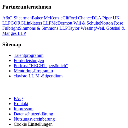
Partnerunternehmen
A&O Shearman
Baker McKenzie
Clifford Chance
DLA Piper UK
LLP
GÖRG
Linklaters LLP
McDermott Will & Schulte
Norton Rose
Fulbright
Simmons & Simmons LLP
Taylor Wessing
Weil, Gotshal &
Manges LLP
Sitemap
Talentprogramm
Förderleistungen
Podcast "RECHT persönlich"
Mentoring-Programm
clavisto LL.M.-Stipendium
FAQ
Kontakt
Impressum
Datenschutzerklärung
Nutzungsvereinbarung
Cookie Einstellungen