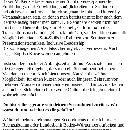
Baker McKenzie bietet aus meiner Sicht diverse spannende
Fortbildungs- und Entwicklungsmöglichkeiten an. So finden
beispielsweise mehrmals jährlich sogenannte Inhouse University
Veranstaltungen statt, an denen man bereits unmittelbar nach dem
Berufseinstieg teilnehmen kann. Die Seminare decken nicht nur
juristische Themenfelder, zum Beispiel „Einführung in die
Transaktionspraxis“ oder „Bilanzkunde“ ab, sondern bieten auch die
Möglichkeit, eigene Soft-Skills im Rahmen von Seminaren zu
Präsentationstechniken, Inclusive Leadership,
Risikomanagement/Qualitätssicherung etc. zu verbessern. Auch
Legal English Kurse werden angeboten.
Insbesondere nach der Anfangszeit als Junior Associate kann sich
die Gelegenheit ergeben, dass man ein Secondment bei einem
Mandanten macht. Auch bietet unsere Kanzlei die schöne
Möglichkeit, für einen kurzen oder auch längeren Zeitraum von
mehreren Monaten in einem anderen unserer 74 Büros zu arbeiten -
aus meiner Sicht eine sehr reizvolle Option, die ich gerne einmal
wahrnehmen möchte.
Du bist selber gerade von deinem Secondment zurück. Wo
warst du und wie hat es dir gefallen?
Während meines dreimonatigen Secondments durfte ich in der
Rechtsabteilung der Landesbank Baden-Württemberg arbeiten und