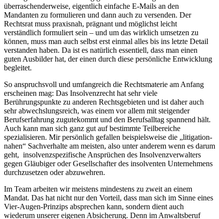
überraschenderweise, eigentlich einfache E-Mails an den
Mandanten zu formulieren und dann auch zu versenden. Der
Rechtsrat muss praxisnah, prägnant und möglichst leicht
verständlich formuliert sein – und um das wirklich umsetzen zu
können, muss man auch selbst erst einmal alles bis ins letzte Detail
verstanden haben. Da ist es natürlich essentiell, dass man einen
guten Ausbilder hat, der einen durch diese persönliche Entwicklung
begleitet.
So anspruchsvoll und umfangreich die Rechtsmaterie am Anfang
erscheinen mag: Das Insolvenzrecht hat sehr viele
Berührungspunkte zu anderen Rechtsgebieten und ist daher auch
sehr abwechslungsreich, was einem vor allem mit steigender
Berufserfahrung zugutekommt und den Berufsalltag spannend hält.
Auch kann man sich ganz gut auf bestimmte Teilbereiche
spezialisieren. Mir persönlich gefallen beispielsweise die „litigation-
nahen“ Sachverhalte am meisten, also unter anderem wenn es darum
geht, insolvenzspezifische Ansprüchen des Insolvenzverwalters
gegen Gläubiger oder Gesellschafter des insolventen Unternehmens
durchzusetzen oder abzuwehren.
Im Team arbeiten wir meistens mindestens zu zweit an einem
Mandat. Das hat nicht nur den Vorteil, dass man sich im Sinne eines
Vier-Augen-Prinzips absprechen kann, sondern dient auch
wiederum unserer eigenen Absicherung. Denn im Anwaltsberuf