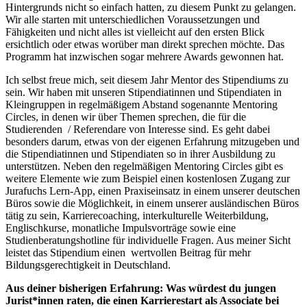
Hintergrunds nicht so einfach hatten, zu diesem Punkt zu gelangen.
Wir alle starten mit unterschiedlichen Voraussetzungen und
Fähigkeiten und nicht alles ist vielleicht auf den ersten Blick
ersichtlich oder etwas worüber man direkt sprechen möchte. Das
Programm hat inzwischen sogar mehrere Awards gewonnen hat.
Ich selbst freue mich, seit diesem Jahr Mentor des Stipendiums zu
sein. Wir haben mit unseren Stipendiatinnen und Stipendiaten in
Kleingruppen in regelmäßigem Abstand sogenannte Mentoring
Circles, in denen wir über Themen sprechen, die für die
Studierenden / Referendare von Interesse sind. Es geht dabei
besonders darum, etwas von der eigenen Erfahrung mitzugeben und
die Stipendiatinnen und Stipendiaten so in ihrer Ausbildung zu
unterstützen. Neben den regelmäßigen Mentoring Circles gibt es
weitere Elemente wie zum Beispiel einen kostenlosen Zugang zur
Jurafuchs Lern-App, einen Praxiseinsatz in einem unserer deutschen
Büros sowie die Möglichkeit, in einem unserer ausländischen Büros
tätig zu sein, Karrierecoaching, interkulturelle Weiterbildung,
Englischkurse, monatliche Impulsvorträge sowie eine
Studienberatungshotline für individuelle Fragen. Aus meiner Sicht
leistet das Stipendium einen wertvollen Beitrag für mehr
Bildungsgerechtigkeit in Deutschland.
Aus deiner bisherigen Erfahrung: Was würdest du jungen
Jurist*innen raten, die einen Karrierestart als Associate bei