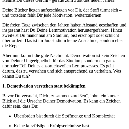
Kennst Du dieses Gefühl - gerade zum Start des neuen Jahres?
Deine Bücher liegen aufgeschlagen vor Dir, der Stoff türmt sich –
und trotzdem fehlt Dir jede Motivation, weiterzulernen.
Die freien Tage zwischen den Jahren haben Abstand geschaffen und
insgesamt hast Du Deine Lernmotivation heruntergefahren. Hinzu
zweifelst Du manchmal am Studium, bist erschöpft oder schlicht
überfordert. Das ist im Jurastudium keine Ausnahme, sondern eher
die Regel.
Aber nun kommt die gute Nachricht: Demotivation ist kein Zeichen
von Deiner Ungeeignetheit für das Studium, sondern ein ganz
normaler Teil Deines anspruchsvollen Lernprozesses. Es geht
darum, das zu verstehen und sich entsprechend zu verhalten. Was
kannst Du tun?
1. Demotivation verstehen statt bekämpfen
Bevor Du versucht, Dich „zusammenzureißen“, lohnt ein kurzer
Blick auf die Ursache Deiner Demotivation. Es kann ein Zeichen
dafür sein, dass Du:
Überfordert bist
durch die Stoffmenge und Komplexität
Keine kurzfristigen Erfolgserlebnisse hast