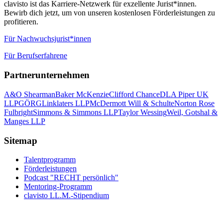
clavisto ist das Karriere-Netzwerk für exzellente Jurist*innen.
Bewirb dich jetzt, um von unseren kostenlosen Förderleistungen zu
profitieren.
Für Nachwuchsjurist*innen
Für Berufserfahrene
Partnerunternehmen
A&O Shearman
Baker McKenzie
Clifford Chance
DLA Piper UK
LLP
GÖRG
Linklaters LLP
McDermott Will & Schulte
Norton Rose
Fulbright
Simmons & Simmons LLP
Taylor Wessing
Weil, Gotshal &
Manges LLP
Sitemap
Talentprogramm
Förderleistungen
Podcast "RECHT persönlich"
Mentoring-Programm
clavisto LL.M.-Stipendium