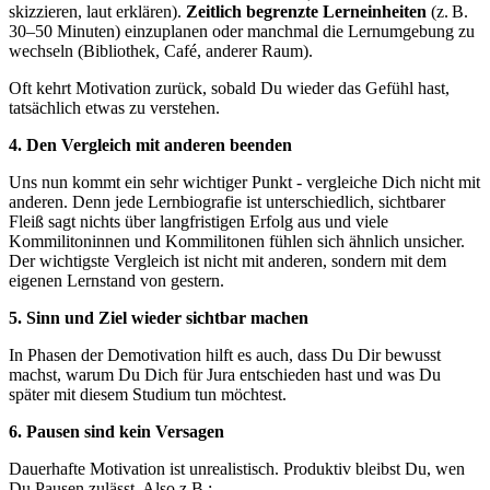
skizzieren, laut erklären).
Zeitlich begrenzte Lerneinheiten
(z. B.
30–50 Minuten) einzuplanen oder manchmal die Lernumgebung zu
wechseln (Bibliothek, Café, anderer Raum).
Oft kehrt Motivation zurück, sobald Du wieder das Gefühl hast,
tatsächlich etwas zu verstehen.
4. Den Vergleich mit anderen beenden
Uns nun kommt ein sehr wichtiger Punkt - vergleiche Dich nicht mit
anderen. Denn jede Lernbiografie ist unterschiedlich, sichtbarer
Fleiß sagt nichts über langfristigen Erfolg aus und viele
Kommilitoninnen und Kommilitonen fühlen sich ähnlich unsicher.
Der wichtigste Vergleich ist nicht mit anderen, sondern mit dem
eigenen Lernstand von gestern.
5. Sinn und Ziel wieder sichtbar machen
In Phasen der Demotivation hilft es auch, dass Du Dir bewusst
machst, warum Du Dich für Jura entschieden hast und was Du
später mit diesem Studium tun möchtest.
6. Pausen sind kein Versagen
Dauerhafte Motivation ist unrealistisch. Produktiv bleibst Du, wen
Du Pausen zulässt. Also z.B.: