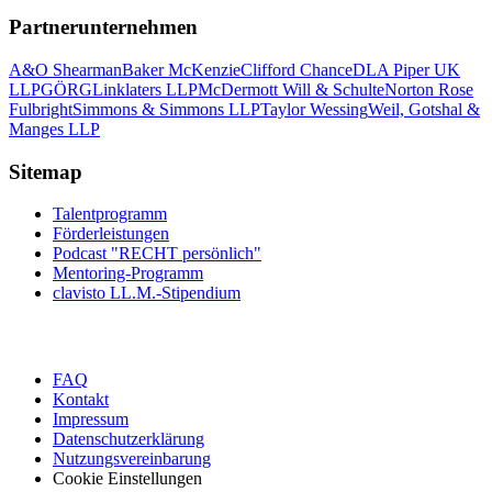
Partnerunternehmen
A&O Shearman
Baker McKenzie
Clifford Chance
DLA Piper UK
LLP
GÖRG
Linklaters LLP
McDermott Will & Schulte
Norton Rose
Fulbright
Simmons & Simmons LLP
Taylor Wessing
Weil, Gotshal &
Manges LLP
Sitemap
Talentprogramm
Förderleistungen
Podcast "RECHT persönlich"
Mentoring-Programm
clavisto LL.M.-Stipendium
FAQ
Kontakt
Impressum
Datenschutzerklärung
Nutzungsvereinbarung
Cookie Einstellungen