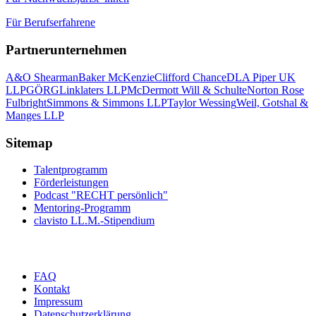
Für Berufserfahrene
Partnerunternehmen
A&O Shearman
Baker McKenzie
Clifford Chance
DLA Piper UK
LLP
GÖRG
Linklaters LLP
McDermott Will & Schulte
Norton Rose
Fulbright
Simmons & Simmons LLP
Taylor Wessing
Weil, Gotshal &
Manges LLP
Sitemap
Talentprogramm
Förderleistungen
Podcast "RECHT persönlich"
Mentoring-Programm
clavisto LL.M.-Stipendium
FAQ
Kontakt
Impressum
Datenschutzerklärung