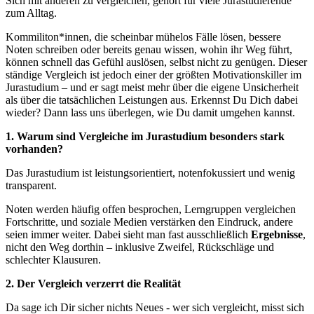
Sich mit anderen zu vergleichen, gehört für viele Jurastudierende
zum Alltag.
Kommiliton*innen, die scheinbar mühelos Fälle lösen, bessere
Noten schreiben oder bereits genau wissen, wohin ihr Weg führt,
können schnell das Gefühl auslösen, selbst nicht zu genügen. Dieser
ständige Vergleich ist jedoch einer der größten Motivationskiller im
Jurastudium – und er sagt meist mehr über die eigene Unsicherheit
als über die tatsächlichen Leistungen aus. Erkennst Du Dich dabei
wieder? Dann lass uns überlegen, wie Du damit umgehen kannst.
1. Warum sind Vergleiche im Jurastudium besonders stark
vorhanden?
Das Jurastudium ist leistungsorientiert, notenfokussiert und wenig
transparent.
Noten werden häufig offen besprochen, Lerngruppen vergleichen
Fortschritte, und soziale Medien verstärken den Eindruck, andere
seien immer weiter. Dabei sieht man fast ausschließlich
Ergebnisse
,
nicht den Weg dorthin – inklusive Zweifel, Rückschläge und
schlechter Klausuren.
2. Der Vergleich verzerrt die Realität
Da sage ich Dir sicher nichts Neues - wer sich vergleicht, misst sich